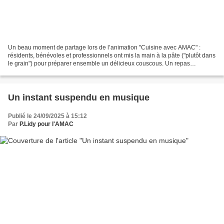
Un beau moment de partage lors de l’animation "Cuisine avec AMAC" :
résidents, bénévoles et professionnels ont mis la main à la pâte ("plutôt dans
le grain") pour préparer ensemble un délicieux couscous. Un repas
convivial, riche en saveurs et en sourires,...
Un instant suspendu en musique
Publié le 24/09/2025 à 15:12
Par
P.Lidy pour l'AMAC