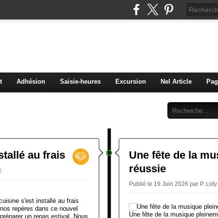
C Diaconat Colmar
bénévolat pour la maison d'accueil du diaconat de Colma
t
Adhésion
Saisie-heures
Excursion
Nel Article
Pag
Abonnement
Contact
stallé au frais
Une fête de la mu
réussie
c
Publié le 19 Juin 2026 par P. Lid
cuisine s'est installé au frais
is nos repères dans ce nouvel
Une fête de la musique pleinemen
 préparer un repas estival. Nous