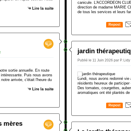
canicule. L'ACCORDEON CLUB
direction de madame MARIE CLA
Lire la suite
de tous les services et leurs fa
Repost
0
jardin thérapeuti
c
Publié le 11 Juin 2026 par P. Lidy
otre sortie annuelle. En route
 intéressante. Puis nous avons
Lundi, nous avons redonné vie a
otre arrivée, c'était l'heure du
résidents heureux de participer 
Des tomates, courgettes, auber
Lire la suite
aromatiques ont été plantés de 
Repost
0
es mères