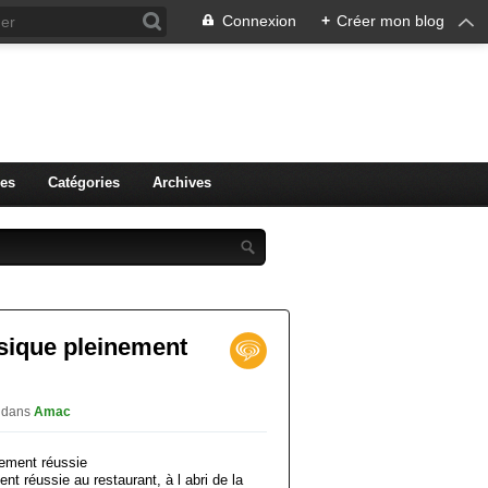
Connexion
+
Créer mon blog
r.
es
Catégories
Archives
sique pleinement
y
dans
Amac
t réussie au restaurant, à l abri de la