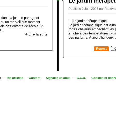
Le jardin thérape
Publié le 2 Juin 2026 par P. Lidy
dans la joie, le partage et
vécu un merveilleux moment
Le jardin thérapeutique est à n
ale des enfants de l'école St
fortes chaleurs empêchent les 
...
affichera des températures plus
Lire la suite
des parfums. Aujourd'hui deux 
Repost
0
g
Top articles
Contact
Signaler un abus
C.G.U.
Cookies et donn