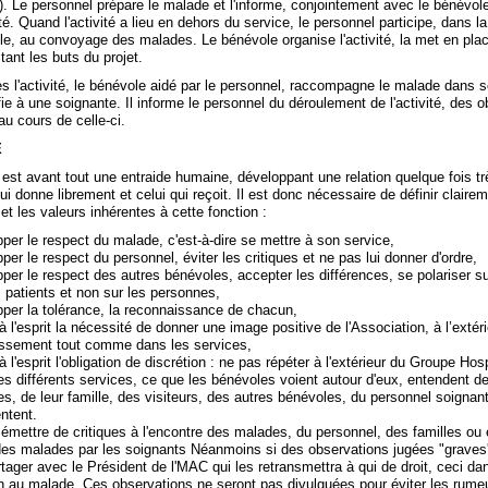
n). Le personnel prépare le malade et l'informe, conjointement avec le bénévol
vité. Quand l'activité a lieu en dehors du service, le personnel participe, dans 
le, au convoyage des malades. Le bénévole organise l'activité, la met en pla
tant les buts du projet.
s l'activité, le bénévole aidé par le personnel, raccompagne le malade dans s
fie à une soignante. Il informe le personnel du déroulement de l'activité, des 
 au cours de celle-ci.
E
est avant tout une entraide humaine, développant une relation quelque fois trè
qui donne librement et celui qui reçoit. Il est donc nécessaire de définir claire
 et les valeurs inhérentes à cette fonction :
e respect du malade, c'est-à-dire se mettre à son service,
e respect du personnel, éviter les critiques et ne pas lui donner d'ordre,
e respect des autres bénévoles, accepter les différences, se polariser sur 
s patients et non sur les personnes,
la tolérance, la reconnaissance de chacun,
sprit la nécessité de donner une image positive de l'Association, à l’extéri
lissement tout comme dans les services,
prit l'obligation de discrétion : ne pas répéter à l'extérieur du Groupe Hospi
es différents services, ce que les bénévoles voient autour d'eux, entendent de
s, de leur famille, des visiteurs, des autres bénévoles, du personnel soignan
ntent.
re de critiques à l'encontre des malades, du personnel, des familles ou e
des malades par les soignants Néanmoins si des observations jugées "graves' 
rtager avec le Président de l'MAC qui les retransmettra à qui de droit, ceci dan
n au malade. Ces observations ne seront pas divulguées pour éviter les rume