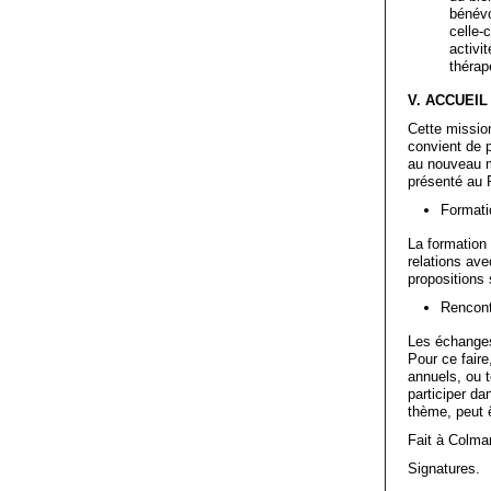
bénévo
celle-c
activit
thérap
V. ACCUEI
Cette missio
convient de 
au nouveau m
présenté au 
Formati
La formation
relations ave
propositions
Rencont
Les échanges
Pour ce fair
annuels, ou 
participer da
thème, peut ê
Fait à Colmar,
Signatures.