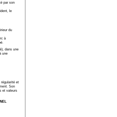
té par son
dent, le
érieur du
rc à
pé.
té), dans une
 à une
.
régularité et
ement. Son
s et valeurs
NNEL