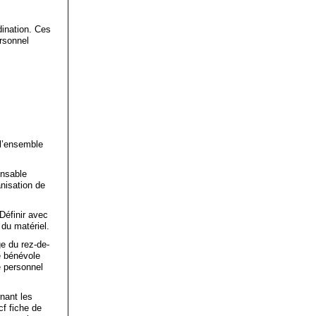
dination. Ces
ersonnel
 l’ensemble
onsable
anisation de
Définir avec
 du matériel.
ge du rez-de-
e bénévole
e personnel
nant les
cf fiche de