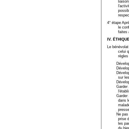
liaiso
l'acti
possib
respec
4° étape Aprè
le con
faites
IV. ÉTHIQU
Le bénévolat 
celui 
règles
Développer l
Développer l
Développer l
sur le
Développer 
Garder à l'e
l'étab
Garder à l'es
dans l
malade
presse
Ne pas émett
prise 
les pa
du bie