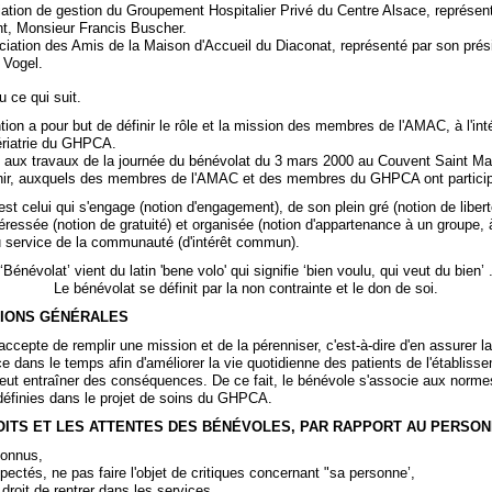
iation de gestion du Groupement Hospitalier Privé du Centre Alsace, représen
nt, Monsieur Francis Buscher.
ociation des Amis de la Maison d'Accueil du Diaconat, représenté par son prési
 Vogel.
u ce qui suit.
ion a pour but de définir le rôle et la mission des membres de l'AMAC, à l'int
ériatrie du GHPCA.
ite aux travaux de la journée du bénévolat du 3 mars 2000 au Couvent Saint Ma
ir, auxquels des membres de l'AMAC et des membres du GHPCA ont partici
st celui qui s'engage (notion d'engagement), de son plein gré (notion de liber
éressée (notion de gratuité) et organisée (notion d'appartenance à un groupe,
au service de la communauté (d'intérêt commun).
‘Bénévolat’ vient du latin 'bene volo' qui signifie ‘bien voulu, qui veut du bien’ 
Le bénévolat se définit par la non contrainte et le don de soi.
ATIONS GÉNÉRALES
ccepte de remplir une mission et de la pérenniser, c'est-à-dire d'en assurer la 
 dans le temps afin d'améliorer la vie quotidienne des patients de l'établiss
peut entraîner des conséquences. De ce fait, le bénévole s'associe aux norme
définies dans le projet de soins du GHPCA.
DROITS ET LES ATTENTES DES BÉNÉVOLES, PAR RAPPORT AU PERSO
connus,
pectés, ne pas faire l'objet de critiques concernant "sa personne’,
 droit de rentrer dans les services,