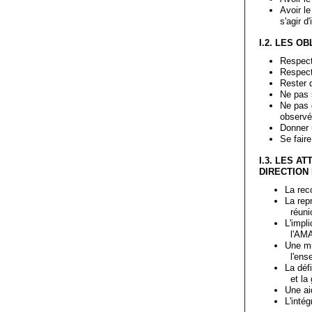
Avoir le
s'agir d
I.2. LES O
Respect
Respect
Rester d
Ne pas 
Ne pas d
observé
Donner 
Se fair
I.3. LES A
DIRECTION
La rec
La rep
réuni
L'impl
l'AM
Une mi
l'ens
La déf
et la
Une ai
L'inté