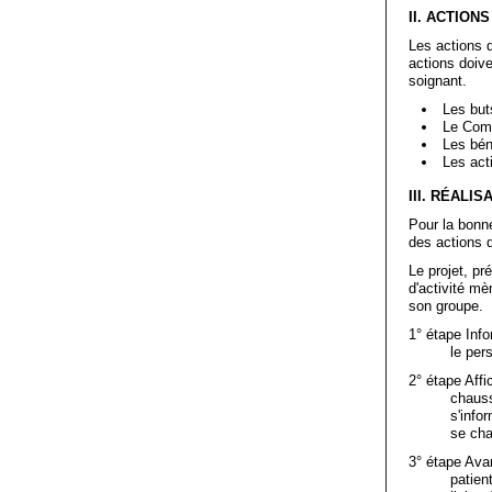
II. ACTION
Les actions d
actions doive
soignant.
Les buts
Le Comit
Les béné
Les acti
III. RÉALI
Pour la bonne
des actions 
Le projet, p
d'activité mè
son groupe.
1° étape Info
le per
2° étape Affi
chauss
s'info
se cha
3° étape Ava
patien