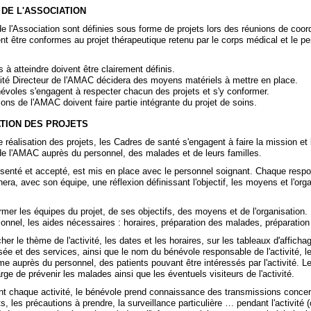
S DE L'ASSOCIATION
e l'Association sont définies sous forme de projets lors des réunions de coor
nt être conformes au projet thérapeutique retenu par le corps médical et le p
 à atteindre doivent être clairement définis.
é Directeur de l'AMAC décidera des moyens matériels à mettre en place.
voles s'engagent à respecter chacun des projets et s'y conformer.
ons de l'AMAC doivent faire partie intégrante du projet de soins.
SATION DES PROJETS
 réalisation des projets, les Cadres de santé s'engagent à faire la mission et
de l'AMAC auprès du personnel, des malades et de leurs familles.
résenté et accepté, est mis en place avec le personnel soignant. Chaque resp
nera, avec son équipe, une réflexion définissant l'objectif, les moyens et l'org
rmer les équipes du projet, de ses objectifs, des moyens et de l'organisation. 
sonnel, les aides nécessaires : horaires, préparation des malades, préparation
cher le thème de l'activité, les dates et les horaires, sur les tableaux d'afficha
ée et des services, ainsi que le nom du bénévole responsable de l'activité, l
rme auprès du personnel, des patients pouvant être intéressés par l'activité. L
rge de prévenir les malades ainsi que les éventuels visiteurs de l'activité.
nt chaque activité, le bénévole prend connaissance des transmissions concer
ts, les précautions à prendre, la surveillance particulière … pendant l'activité (