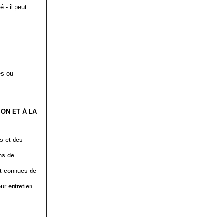
 - il peut
es ou
ION ET À LA
es et des
ons de
nt connues de
ur entretien