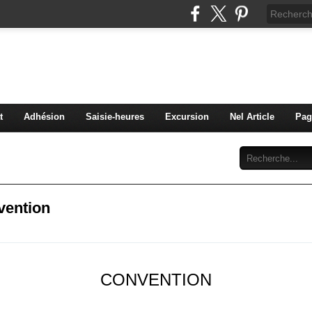
C Diaconat Colmar
bénévolat pour la maison d'accueil du diaconat de Colma
t
Adhésion
Saisie-heures
Excursion
Nel Article
Pag
Abonnement
Contact
vention
CONVENTION