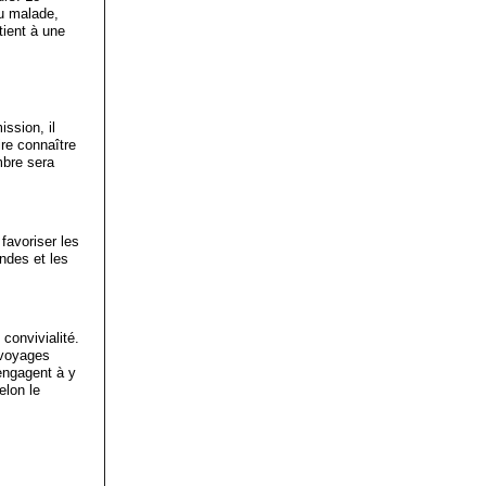
du malade,
atient à une
ssion, il
re connaître
mbre sera
favoriser les
andes et les
convivialité.
 voyages
engagent à y
elon le