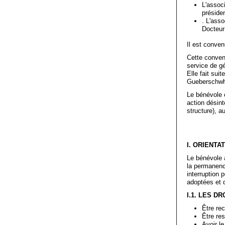
L'assoc
préside
. L'ass
Docteur
Il est conven
Cette convent
service de g
Elle fait su
Gueberschwh
Le bénévole e
action désint
structure), 
I. ORIENT
Le bénévole a
la permanence
interruption 
adoptées et 
I.1. LES 
Être re
Être res
Avoir le