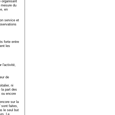
e organisant
la mesure du
ce, en
on service et
observations
s forte entre
ment les
l'activité,
eur de
talier, ni
 la part des
t ou encore
ncore sur la
sont faites,
s le seul but
urs. Le