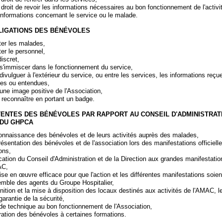
 droit de revoir les informations nécessaires au bon fonctionnement de l'activité
'informations concernant le service ou le malade.
BLIGATIONS DES BÉNÉVOLES
er les malades,
er le personnel,
iscret,
s'immiscer dans le fonctionnement du service,
ivulguer à l'extérieur du service, ou entre les services, les informations reçu
es ou entendues,
une image positive de l'Association,
e reconnaître en portant un badge.
TTENTES DES BÉNÉVOLES PAR RAPPORT AU CONSEIL D'ADMINISTRAT
 DU GHPCA
onnaissance des bénévoles et de leurs activités auprès des malades,
résentation des bénévoles et de l'association lors des manifestations officiell
ons,
ication du Conseil d'Administration et de la Direction aux grandes manifestati
AC,
se en œuvre efficace pour que l'action et les différentes manifestations soie
emble des agents du Groupe Hospitalier,
inition et la mise à disposition des locaux destinés aux activités de l'AMAC, le
 garantie de la sécurité,
de technique au bon fonctionnement de l'Association,
gration des bénévoles à certaines formations.