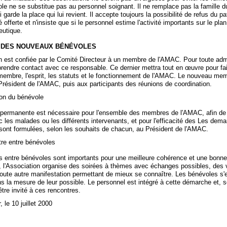
le ne se substitue pas au personnel soignant. Il ne remplace pas la famille 
i garde la place qui lui revient. Il accepte toujours la possibilité de refus du p
é offerte et n'insiste que si le personnel estime l'activité importants sur le plan
eutique.
L DES NOUVEAUX BÉNÉVOLES
n est confiée par le Comité Directeur à un membre de l'AMAC. Pour toute admi
prendre contact avec ce responsable. Ce dernier mettra tout en œuvre pour fai
embre, l'esprit, les statuts et le fonctionnement de l'AMAC. Le nouveau me
Président de l'AMAC, puis aux participants des réunions de coordination.
on du bénévole
 permanente est nécessaire pour l'ensemble des membres de l'AMAC, afin de 
c les malades ou les différents intervenants, et pour l'efficacité des Les dem
 sont formulées, selon les souhaits de chacun, au Président de l'AMAC.
re entre bénévoles
 entre bénévoles sont importants pour une meilleure cohérence et une bonne 
e, l'Association organise des soirées à thèmes avec échanges possibles, des
toute autre manifestation permettant de mieux se connaître. Les bénévoles s'
ns la mesure de leur possible. Le personnel est intégré à cette démarche et, s
tre invité à ces rencontres.
 le 10 juillet 2000