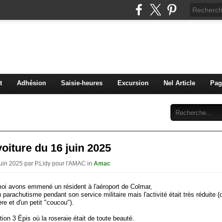
C Diaconat Colmar
bénévolat pour la maison d'accueil du diaconat de Colma
t
Adhésion
Saisie-heures
Excursion
Nel Article
Pag
Abonnement
Contact
voiture du 16 juin 2025
Juin 2025 par P.Lidy pour l'AMAC in
Amac
oi avons emmené un résident à l'aéroport de Colmar,
 du parachutisme pendant son service militaire mais l'activité était très réduite 
ère et d'un petit "coucou").
tion 3 Épis où la roseraie était de toute beauté.