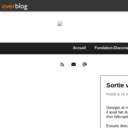
AMA
Association d'animation et de 
Accueil
Fondation-Diacona
Sortie 
Publié le 16 
Georges et m
il avait fait
d'un hélicopt
Ensuite direc