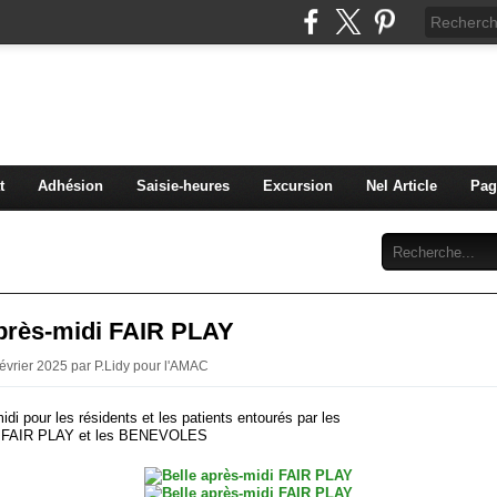
C Diaconat Colmar
bénévolat pour la maison d'accueil du diaconat de Colma
t
Adhésion
Saisie-heures
Excursion
Nel Article
Pag
Abonnement
Contact
après-midi FAIR PLAY
Février 2025 par P.Lidy pour l'AMAC
idi pour les résidents et les patients entourés par les
FAIR PLAY et les BENEVOLES