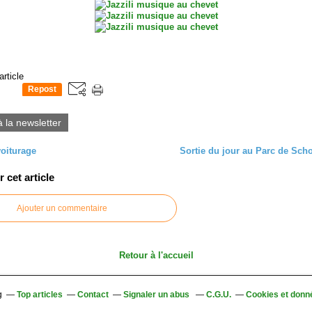
article
Repost
0
à la newsletter
voiturage
Sortie du jour au Parc de Sch
cet article
Ajouter un commentaire
Retour à l'accueil
g
Top articles
Contact
Signaler un abus
C.G.U.
Cookies et donn