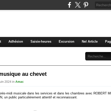
C Diaconat Colmar
bénévolat pour la maison d'accueil du diaconat de Colma
t
Adhésion
Saisie-heures
Excursion
Nel Article
Pag
Abonnement
Contact
 musique au chevet
Juin 2024 in
Amac
après-midi musicale dans les services et dans les chambres avec ROBERT 
 un public particulièrement attentif et reconnaissant.