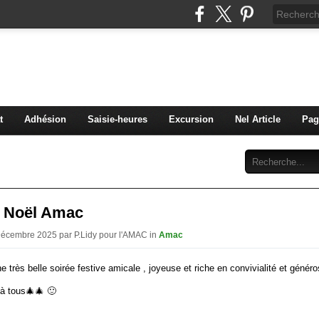
C Diaconat Colmar
bénévolat pour la maison d'accueil du diaconat de Colma
t
Adhésion
Saisie-heures
Excursion
Nel Article
Pag
Abonnement
Contact
e Noël Amac
Décembre 2025 par P.Lidy pour l'AMAC in
Amac
e très belle soirée festive amicale , joyeuse et riche en convivialité et généro
à tous🎄🎄 🙂