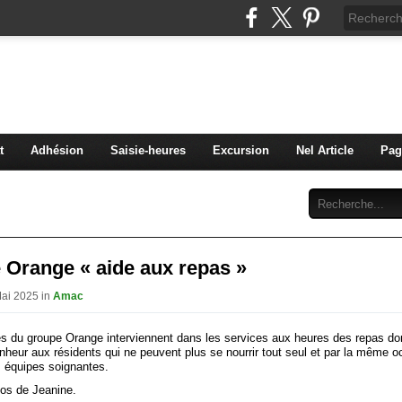
C Diaconat Colmar
bénévolat pour la maison d'accueil du diaconat de Colma
t
Adhésion
Saisie-heures
Excursion
Nel Article
Pag
Abonnement
Contact
 Orange « aide aux repas »
Mai 2025 in
Amac
s du groupe Orange interviennent dans les services aux heures des repas do
nheur aux résidents qui ne peuvent plus se nourrir tout seul et par la même o
s équipes soignantes.
tos de Jeanine.