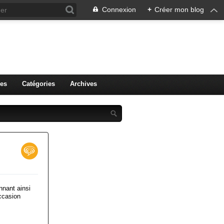
Connexion
+
Créer mon blog
r.
es
Catégories
Archives
nnant ainsi
ccasion