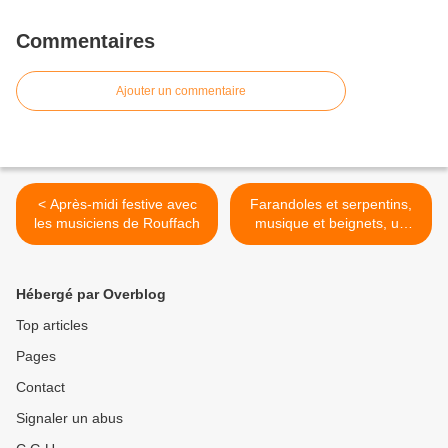
Commentaires
Ajouter un commentaire
< Après-midi festive avec
Farandoles et serpentins,
les musiciens de Rouffach
musique et beignets, un
carnaval très apprécié par
les résidents, patients et
famille. >
Hébergé par Overblog
Top articles
Pages
Contact
Signaler un abus